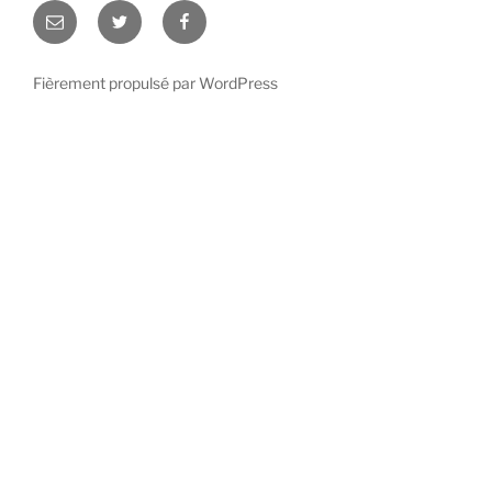
E-
Twitter
Facebook
mail
Val
Val
Béton
Béton
Fièrement propulsé par WordPress