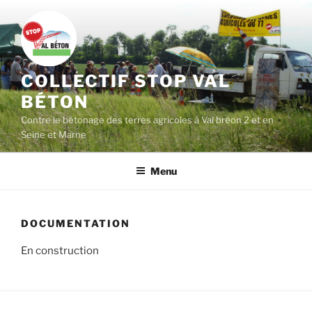
Aller
au
contenu
principal
COLLECTIF STOP VAL
BÉTON
Contre le bétonage des terres agricoles à Val bréon 2 et en
Seine et Marne
Menu
DOCUMENTATION
En construction