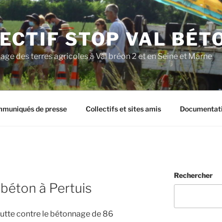
ECTIF STOP VAL BÉT
age des terres agricoles à Val bréon 2 et en Seine et Marne
muniqués de presse
Collectifs et sites amis
Documentat
Rechercher
 béton à Pertuis
 lutte contre le bétonnage de 86