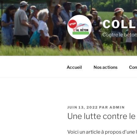
Aller
au
contenu
COLL
principal
Contre le béton
Accueil
Nos actions
Com
PUBLIÉ
JUIN 13, 2022
PAR
ADMIN
LE
Une lutte contre le
Voici un article à propos d’une