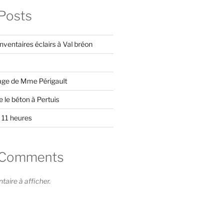
Posts
: inventaires éclairs à Val bréon
age de Mme Périgault
e le béton à Pertuis
 11 heures
 Comments
ire à afficher.